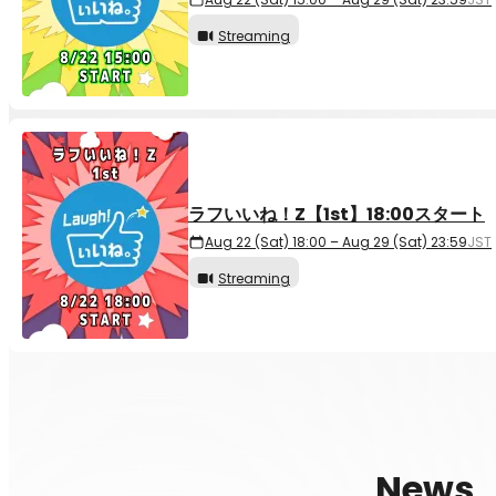
Streaming
ラフいいね！Z【1st】18:00スタート
Aug 22 (Sat) 18:00 – Aug 29 (Sat) 23:59
JST
Streaming
News