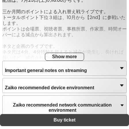
配信は、7月25日(土)の18:00からです。
三か月間のポイントによる入れ替え戦ライブです。
トータルポイント下位３組は、10月から【2nd】に参戦いた
します。
ポイントは会場票、視聴者票、事務所票、作家票、時間オー
バーによる減点から算出されます。
ネタと企画のライブです。
ネタ尺は4分。4分15秒を超えると減点が発生し、長ければ
Show more
長いほど、減点されていきます。
企画は15分前後です。
Important general notes on streaming
これから大きく飛躍する掘り出し芸人や実力派芸人が満載で
す！
是非ご来場、またはご視聴ください！！
Zaiko recommended device environment
【出演者】
MC：太陽の小町
Zaiko recommended network communication
太陽の小町／ゆずの花／お宿／ウメ／インスタントモアイ／
environment
ふとっちょ☆カウボーイ／ミリオンズ／加藤ミリガン／マー
Buy ticket
キュリーズ／キングマン／カリヤノマサキ／ちょーちんあん
Support
Terms
Privacy policy
Legal notice
こー／岩えくぼ／そると／ダイス