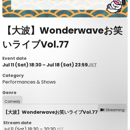
【大波】Wonderwaveお笑
いライブVol.77
Event date
Jul 11 (Sat) 18:30 – Jul 18 (Sat) 23:59
JST
Category
Performances & Shows
Genre
Comedy
Streaming
【大波】Wonderwaveお笑いライブVol.77
Stream date
Jul 11 (Sat) 18:30 – 20:30
JST