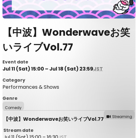
【中波】Wonderwaveお笑
いライブVol.77
Event date
Jul 11 (Sat) 15:00 – Jul 18 (Sat) 23:59
JST
Category
Performances & Shows
Genre
Comedy
Streaming
【中波】Wonderwaveお笑いライブVol.77
Stream date
Jul 11 (Sat) 15:00 – 16:30
JST